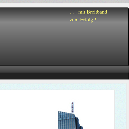
. . . mit Breitband
zum Erfolg !